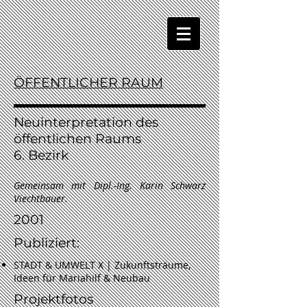
ÖFFENTLICHER RAUM
Neuinterpretation
des
öffentlichen Raums
6. Bezirk
Gemeinsam mit Dipl.-Ing. Karin Schwarz
Viechtbauer.
2001
Publiziert:
STADT & UMWELT X | Zukunftsträume,
Ideen für Mariahilf & Neubau
Projektfotos