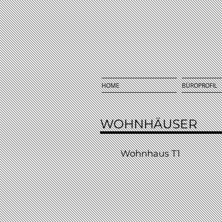
HOME
BÜROPROFIL
WOHNHÄUSER
Wohnhaus T1