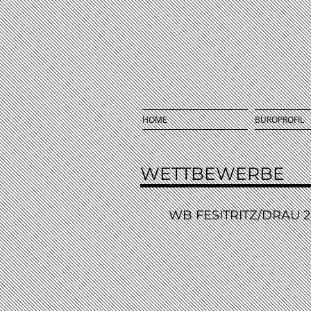
HOME
BÜROPROFIL
WETTBEWERBE
WB FESITRITZ/DRAU 2